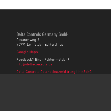
Delta Controls Germany GmbH
Fasanenweg 9
70771 Leinfelden Echterdingen
Google Maps
Feedback? Einen Fehler melden?
info@deltacontrols.de
Delta Controls Datenschutzerklärung
|
HinSchG
AGB
|
Impressum
|
Kontakt
© Copyright 2026 - Delta Controls Germany GmbH