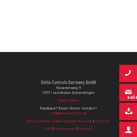
Delta Controls Germany GmbH
Fasanenweg 9
70771 Leinfelden Echterdingen
sal
Google Maps
Feedback? Einen Fehler melden?
info@deltacontrols.de
Delta Controls Datenschutzerklärung
|
HinSchG
AGB
|
Impressum
|
Kontakt