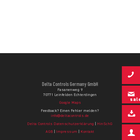
Delta Controls Germany GmbH
Fasanenweg 9
70771 Leinfelden Echterdingen
sal
Google Maps
Feedback? Einen Fehler melden?
info@deltacontrols.de
Delta Controls Datenschutzerklärung
|
HinSchG
AGB
|
Impressum
|
Kontakt