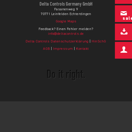
Delta Controls Germany GmbH
Fasanenweg 9
70771 Leinfelden Echterdingen
sal
Google Maps
Feedback? Einen Fehler melden?
info@deltacontrols.de
Delta Controls Datenschutzerklärung
|
HinSchG
AGB
|
Impressum
|
Kontakt
Do it right.
© Copyright 2026 - Delta Controls Germany GmbH