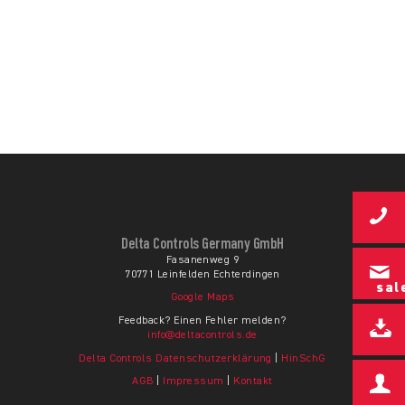
Delta Controls Germany GmbH
Fasanenweg 9
70771 Leinfelden Echterdingen
sal
Google Maps
Feedback? Einen Fehler melden?
info@deltacontrols.de
Delta Controls Datenschutzerklärung
|
HinSchG
AGB
|
Impressum
|
Kontakt