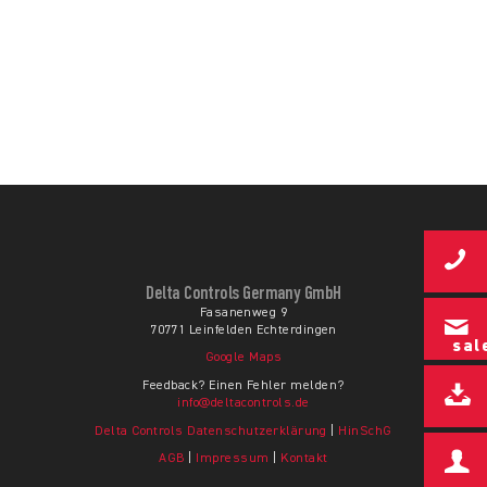
Delta Controls Germany GmbH
Fasanenweg 9
70771 Leinfelden Echterdingen
sal
Google Maps
Feedback? Einen Fehler melden?
info@deltacontrols.de
Delta Controls Datenschutzerklärung
|
HinSchG
AGB
|
Impressum
|
Kontakt