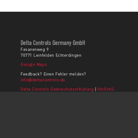
Delta Controls Germany GmbH
Fasanenweg 9
70771 Leinfelden Echterdingen
Google Maps
Feedback? Einen Fehler melden?
info@deltacontrols.de
Delta Controls Datenschutzerklärung
|
HinSchG
AGB
|
Impressum
|
Kontakt
© Copyright 2026 - Delta Controls Germany GmbH