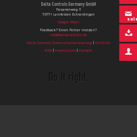
Delta Controls Germany GmbH
Fasanenweg 9
70771 Leinfelden Echterdingen
sal
Google Maps
Feedback? Einen Fehler melden?
info@deltacontrols.de
Delta Controls Datenschutzerklärung
|
HinSchG
AGB
|
Impressum
|
Kontakt
Do it right.
© Copyright 2026 - Delta Controls Germany GmbH