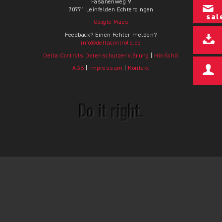
Fasanenweg 9
70771 Leinfelden Echterdingen
sal
Google Maps
Feedback? Einen Fehler melden?
info@deltacontrols.de
Delta Controls Datenschutzerklärung
|
HinSchG
AGB
|
Impressum
|
Kontakt
Do it right.
© Copyright 2026 - Delta Controls Germany GmbH