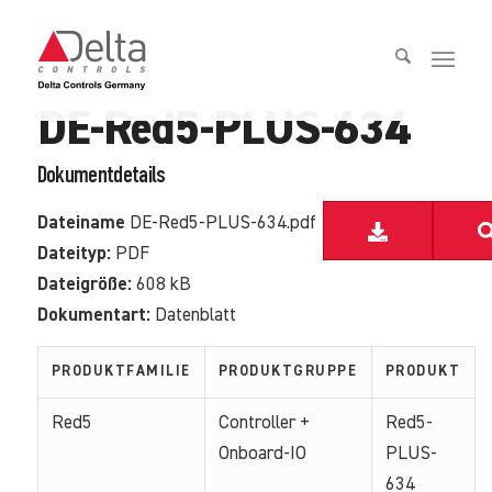
DE-Red5-PLUS-634
Dokumentdetails
Dateiname
DE-Red5-PLUS-634.pdf
Dateityp:
PDF
Dateigröße:
608 kB
Dokumentart:
Datenblatt
PRODUKTFAMILIE
PRODUKTGRUPPE
PRODUKT
Red5
Controller +
Red5-
Onboard-IO
PLUS-
634