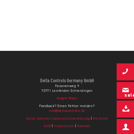
Delta Controls Germany GmbH
Fasanenweg 9
70771 Leinfelden Echterdingen
sal
Google Maps
Feedback? Einen Fehler melden?
info@deltacontrols.de
Delta Controls Datenschutzerklärung
|
HinSchG
AGB
|
Impressum
|
Kontakt