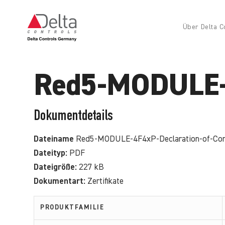
Über Delta C
Red5-MODULE-4
Dokumentdetails
Dateiname
Red5-MODULE-4F4xP-Declaration-of-Con
Dateityp:
PDF
Dateigröße:
227 kB
Dokumentart:
Zertifikate
PRODUKTFAMILIE