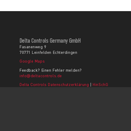
Delta Controls Germany GmbH
Fasanenweg 9
70771 Leinfelden Echterdingen
Google Maps
Feedback? Einen Fehler melden?
info@deltacontrols.de
Delta Controls Datenschutzerklärung
|
HinSchG
AGB
|
Impressum
|
Kontakt
© Copyright 2026 - Delta Controls Germany GmbH