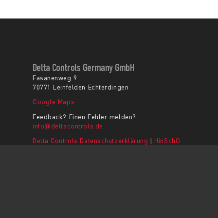
Delta Controls Germany GmbH
Fasanenweg 9
70771 Leinfelden Echterdingen
Google Maps
Feedback? Einen Fehler melden?
info@deltacontrols.de
Delta Controls Datenschutzerklärung
|
HinSchG
AGB
|
Impressum
|
Kontakt
© Copyright 2026 - Delta Controls Germany GmbH