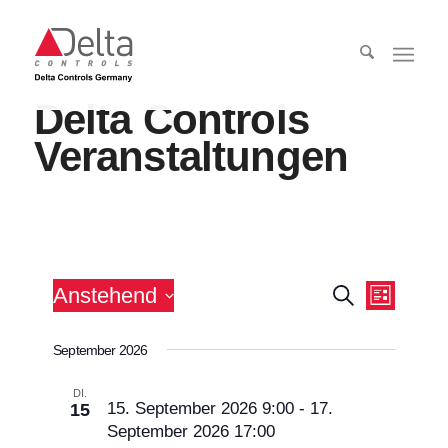
Delta Controls
Veranstaltungen
Veranst
Anstehend
Suche
Veran
Liste
Ansicht
Datum
Navigat
Such-
September 2026
wählen.
und
DI.
Ansic
15. September 2026 9:00
-
17.
15
September 2026 17:00