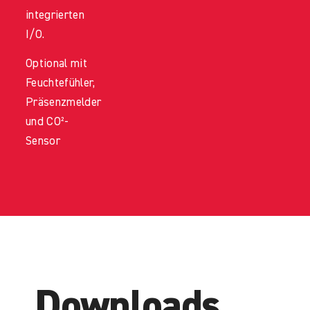
integrierten
I/O.
Optional mit
Feuchtefühler,
Präsenzmelder
und CO²-
Sensor
Downloads