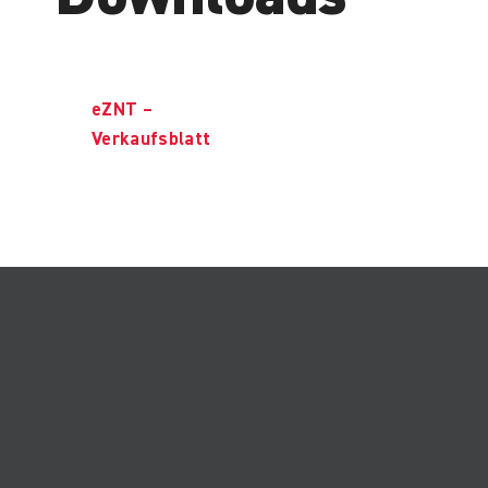
eZNT –
Verkaufsblatt
Kontaktieren Sie uns
für weitere
Informationen.