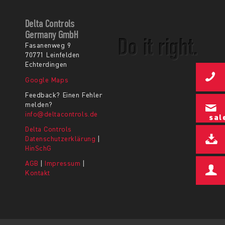
Delta Controls
Germany GmbH
Do it right.
Fasanenweg 9
70771 Leinfelden
Echterdingen
Google Maps
Feedback? Einen Fehler
melden?
info@deltacontrols.de
sal
Delta Controls
Datenschutzerklärung
|
HinSchG
AGB
|
Impressum
|
Kontakt