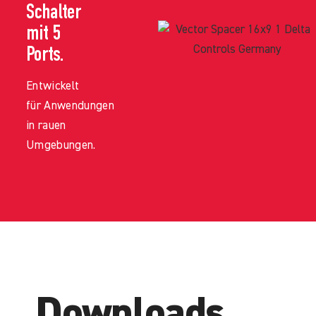
Schalter
mit 5
Ports.
Entwickelt
für Anwendungen
in rauen
Umgebungen.
Downloads